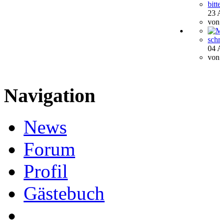
bit
23 
vo
sch
04 
vo
Navigation
News
Forum
Profil
Gästebuch