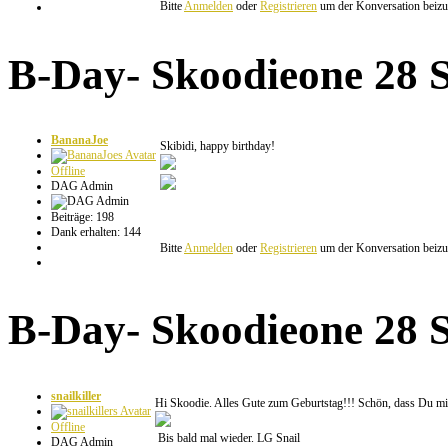
Bitte
Anmelden
oder
Registrieren
um der Konversation beizut
B-Day- Skoodieone
28 
BananaJoe
Skibidi, happy birthday!
Offline
DAG Admin
Beiträge: 198
Dank erhalten: 144
Bitte
Anmelden
oder
Registrieren
um der Konversation beizut
B-Day- Skoodieone
28 
snailkiller
Hi Skoodie. Alles Gute zum Geburtstag!!! Schön, dass Du mi
Offline
Bis bald mal wieder. LG Snail
DAG Admin