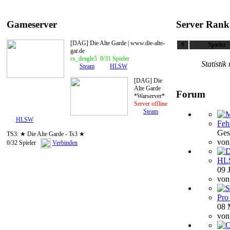
Gameserver
Server Rank
[DAG] Die Alte Garde | www.die-alte-
#
Spieler
gar.de
cs_deagle5 0/31 Spieler
Statisti
Steam
HLSW
[DAG] Die
Alte Garde
Forum
*Warserver*
Server offline
Steam
HLSW
Feh
Ges
TS3: ★ Die Alte Garde - Ts3 ★
vo
0/32 Spieler
Verbinden
HLS
09 
vo
Pro
08 
vo